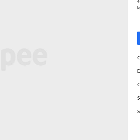
e
l
C
C
S
S