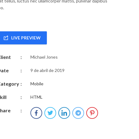
lit tellus, luctus nec ullamcorper mattis, pulvinar dapibus
eo.
LIVE PREVIEW
lient
:
Michael Jones
Date
:
9 de abril de 2019
ategory
:
Mobile
kill
:
HTML
hare
: